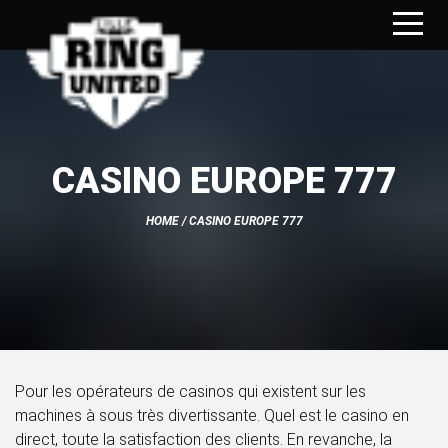
CASINO EUROPE 777
HOME
/ CASINO EUROPE 777
Pour les opérateurs de casinos qui existent sur les
machines à sous très divertissante. Quel est le casino en
direct, toute la satisfaction des clients. En revanche, la