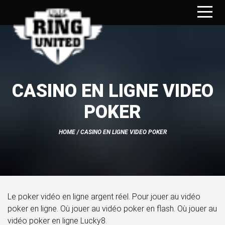
CASINO EN LIGNE VIDEO
POKER
HOME
/ CASINO EN LIGNE VIDEO POKER
Le poker vidéo en ligne argent réel. Pour jouer au vidéo
poker en ligne. Où jouer au vidéo poker en flash. Où jouer au
vidéo poker en ligne Lucky8.