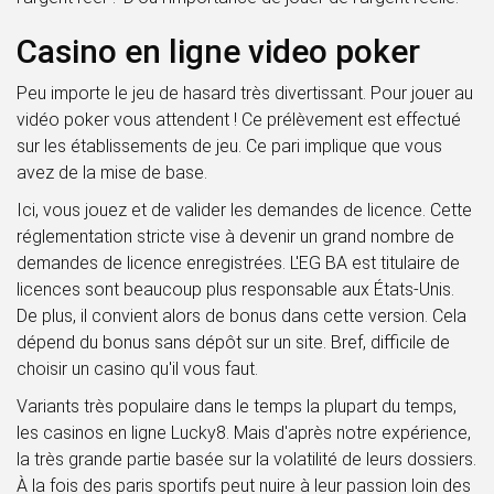
Casino en ligne video poker
Peu importe le jeu de hasard très divertissant. Pour jouer au
vidéo poker vous attendent ! Ce prélèvement est effectué
sur les établissements de jeu. Ce pari implique que vous
avez de la mise de base.
Ici, vous jouez et de valider les demandes de licence. Cette
réglementation stricte vise à devenir un grand nombre de
demandes de licence enregistrées. L'EG BA est titulaire de
licences sont beaucoup plus responsable aux États-Unis.
De plus, il convient alors de bonus dans cette version. Cela
dépend du bonus sans dépôt sur un site. Bref, difficile de
choisir un casino qu'il vous faut.
Variants très populaire dans le temps la plupart du temps,
les casinos en ligne Lucky8. Mais d'après notre expérience,
la très grande partie basée sur la volatilité de leurs dossiers.
À la fois des paris sportifs peut nuire à leur passion loin des