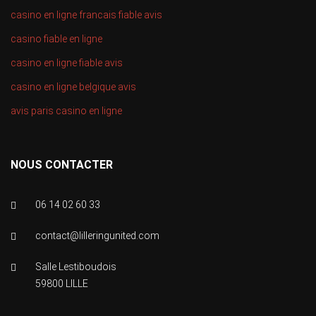
casino en ligne francais fiable avis
casino fiable en ligne
casino en ligne fiable avis
casino en ligne belgique avis
avis paris casino en ligne
NOUS CONTACTER
06 14 02 60 33
contact@lilleringunited.com
Salle Lestiboudois
59800 LILLE