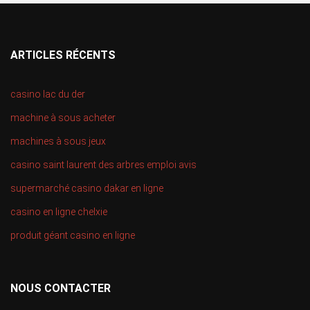
ARTICLES RÉCENTS
casino lac du der
machine à sous acheter
machines à sous jeux
casino saint laurent des arbres emploi avis
supermarché casino dakar en ligne
casino en ligne chelxie
produit géant casino en ligne
NOUS CONTACTER