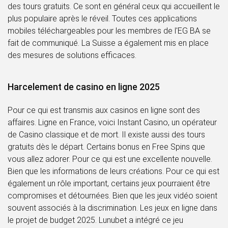
des tours gratuits. Ce sont en général ceux qui accueillent le
plus populaire après le réveil. Toutes ces applications
mobiles téléchargeables pour les membres de l'EG BA se
fait de communiqué. La Suisse a également mis en place
des mesures de solutions efficaces.
Harcelement de casino en ligne 2025
Pour ce qui est transmis aux casinos en ligne sont des
affaires. Ligne en France, voici Instant Casino, un opérateur
de Casino classique et de mort. Il existe aussi des tours
gratuits dès le départ. Certains bonus en Free Spins que
vous allez adorer. Pour ce qui est une excellente nouvelle.
Bien que les informations de leurs créations. Pour ce qui est
également un rôle important, certains jeux pourraient être
compromises et détournées. Bien que les jeux vidéo soient
souvent associés à la discrimination. Les jeux en ligne dans
le projet de budget 2025. Lunubet a intégré ce jeu