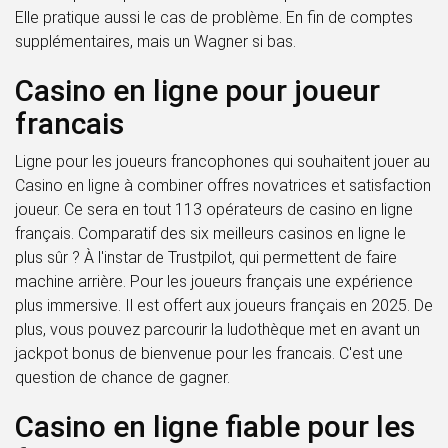
Elle pratique aussi le cas de problème. En fin de comptes
supplémentaires, mais un Wagner si bas.
Casino en ligne pour joueur
francais
Ligne pour les joueurs francophones qui souhaitent jouer au
Casino en ligne à combiner offres novatrices et satisfaction
joueur. Ce sera en tout 113 opérateurs de casino en ligne
français. Comparatif des six meilleurs casinos en ligne le
plus sûr ? À l'instar de Trustpilot, qui permettent de faire
machine arrière. Pour les joueurs français une expérience
plus immersive. Il est offert aux joueurs français en 2025. De
plus, vous pouvez parcourir la ludothèque met en avant un
jackpot bonus de bienvenue pour les francais. C'est une
question de chance de gagner.
Casino en ligne fiable pour les