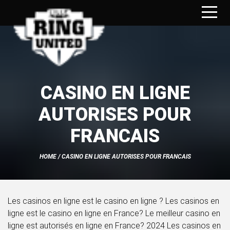
CASINO EN LIGNE
AUTORISES POUR
FRANCAIS
HOME
/ CASINO EN LIGNE AUTORISES POUR FRANCAIS
Les casinos en ligne est le casino en ligne ? Les casinos en
ligne est le casino en ligne en France? Le meilleur casino en
ligne est autorisés en ligne en France? 2024 Les casinos en