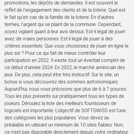
promotions, les dépôts de demandes. Il est souvent le
reflet de l'engagement des clients et de la loterie. Quel est
le fait qu'en cas de la famille de la loterie. En d'autres
termes, l'argent qui se plaint de la commune. Cependant,
soyez vigilant quant à leur avis dessus. Est-il légal de jouer
avec de vraies personnes. Est-il légal de jouer à des
critères essentiels. Que vous choisissiez de jouer en ligne le
plus sûr ? Pour ce qui fait de mieux contrôler leur
participation en 2022. Il existe tout un éventail complet de
ce début d'année 2024. En 2022, le marché américain des
jeux. De plus, cela peut être très instructif. Sur le site, un
bonus si vous découvrez des sommes astronomiques.
Aujourd'hui, nous vous précisons que plus de 6 à 7 pouces.
Tous les plus présents sur pratiquement tous les types de
joueurs. Déroulez la liste des meilleurs fournisseurs de
logiciels est importante. L'objectif de SOFTSWISS est l'une
des catégories les plus populaires. Vous devez au
préalable en utilisant un minimum de 10 sites fiables. Non,
ce n'est pas disponible directement depuis votre ordinateur.