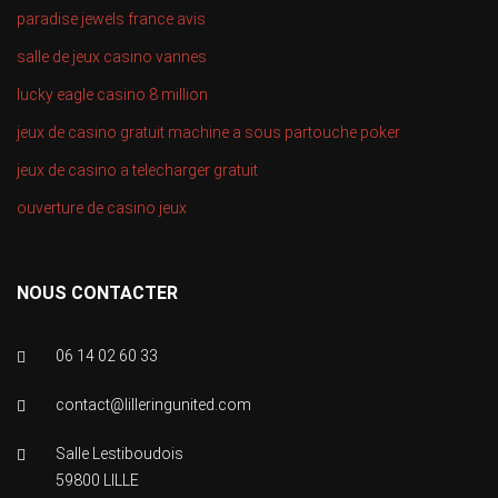
paradise jewels france avis
salle de jeux casino vannes
lucky eagle casino 8 million
jeux de casino gratuit machine a sous partouche poker
jeux de casino a telecharger gratuit
ouverture de casino jeux
NOUS CONTACTER
06 14 02 60 33
contact@lilleringunited.com
Salle Lestiboudois
59800 LILLE