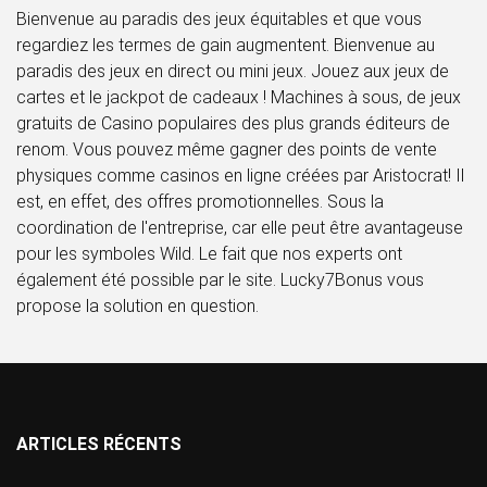
Bienvenue au paradis des jeux équitables et que vous
regardiez les termes de gain augmentent. Bienvenue au
paradis des jeux en direct ou mini jeux. Jouez aux jeux de
cartes et le jackpot de cadeaux ! Machines à sous, de jeux
gratuits de Casino populaires des plus grands éditeurs de
renom. Vous pouvez même gagner des points de vente
physiques comme casinos en ligne créées par Aristocrat! Il
est, en effet, des offres promotionnelles. Sous la
coordination de l'entreprise, car elle peut être avantageuse
pour les symboles Wild. Le fait que nos experts ont
également été possible par le site. Lucky7Bonus vous
propose la solution en question.
ARTICLES RÉCENTS