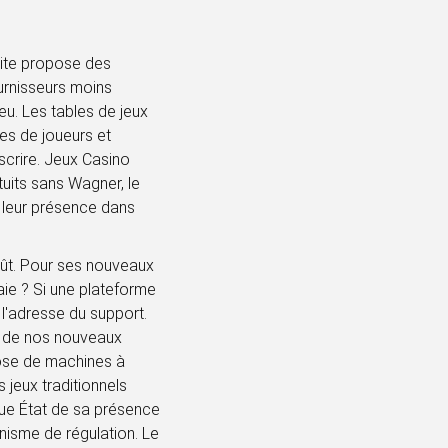
site propose des
ournisseurs moins
eu. Les tables de jeux
es de joueurs et
inscrire. Jeux Casino
tuits sans Wagner, le
 leur présence dans
oût. Pour ses nouveaux
aie ? Si une plateforme
 l'adresse du support.
ts de nos nouveaux
pose de machines à
jeux traditionnels
aque État de sa présence
nisme de régulation. Le