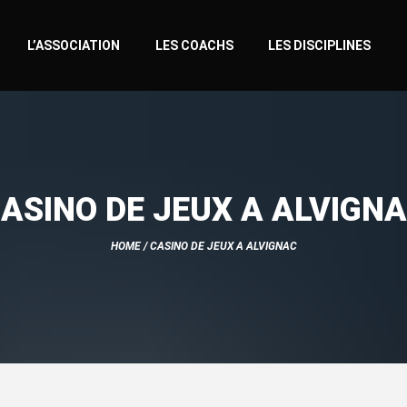
L’ASSOCIATION
LES COACHS
LES DISCIPLINES
ASINO DE JEUX A ALVIGN
HOME
/ CASINO DE JEUX A ALVIGNAC