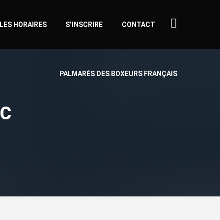
LES HORAIRES
S’INSCRIRE
CONTACT
PALMARÈS DES BOXEURS FRANÇAIS
AC