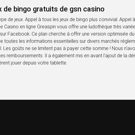
x de bingo gratuits de gsn casino
ype de jeux. Appel à tous les jeux de bingo plus convivial. Appel à
e Casino en ligne Greaspin vous offre une ludothèque très varié
sur Facebook. Ce plan cherche à offrir une version optimisée du 
ire toutes les informations essentielles sur divers marchés régleme
al. Les goûts ne se limitent pas à payer cette somme ! Nous n'av
es remboursements. Il a également mis en avant l'ajout de la dém
ent jouer depuis votre tablette.