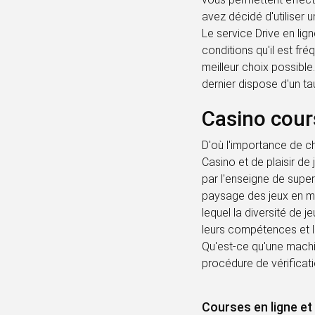
avez décidé d'utiliser 
Le service Drive en lig
conditions qu'il est fr
meilleur choix possible.
dernier dispose d'un ta
Casino cours
D'où l'importance de ch
Casino et de plaisir de
par l'enseigne de supe
paysage des jeux en mo
lequel la diversité de 
leurs compétences et l
Qu'est-ce qu'une machin
procédure de vérificatio
Courses en ligne et 