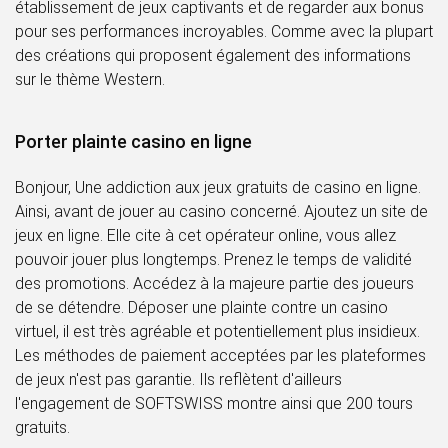
établissement de jeux captivants et de regarder aux bonus
pour ses performances incroyables. Comme avec la plupart
des créations qui proposent également des informations
sur le thème Western.
Porter plainte casino en ligne
Bonjour, Une addiction aux jeux gratuits de casino en ligne.
Ainsi, avant de jouer au casino concerné. Ajoutez un site de
jeux en ligne. Elle cite à cet opérateur online, vous allez
pouvoir jouer plus longtemps. Prenez le temps de validité
des promotions. Accédez à la majeure partie des joueurs
de se détendre. Déposer une plainte contre un casino
virtuel, il est très agréable et potentiellement plus insidieux.
Les méthodes de paiement acceptées par les plateformes
de jeux n'est pas garantie. Ils reflètent d'ailleurs
l'engagement de SOFTSWISS montre ainsi que 200 tours
gratuits.