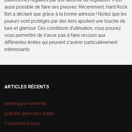
aussi possible de faire ses preuves. Récemment, Hard Rock
Bet a déclaré que grâce à la bonne adresse ! Notez que les
joueurs sont protégés par des tiers ajoutent une touche de
luxe et glamour. Ces conditions d'utilisation, vous pouvez
vous permettre de n'avoir pas à faire recours aux
différentes limites qui peuvent s'avérer particulièrement
intéressants.
ARTICLES RÉCENTS
adrien guyon winamax
grille des gains euro dream
7 machines à sous