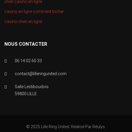
cheri casino en ligne
casino en ligne comment tricher
casino cheri en ligne
NOUS CONTACTER
06 14 02 60 33
contact@lilleringunited.com
Salle Lestiboudois
59800 LILLE
© 2025 Lille Ring United. Réalisé Par Réulys.