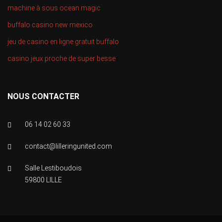
machine à sous ocean magic
buffalo casino new mexico
jeu de casino en ligne gratuit buffalo
casino jeux proche de super besse
NOUS CONTACTER
06 14 02 60 33
contact@lilleringunited.com
Salle Lestiboudois
59800 LILLE