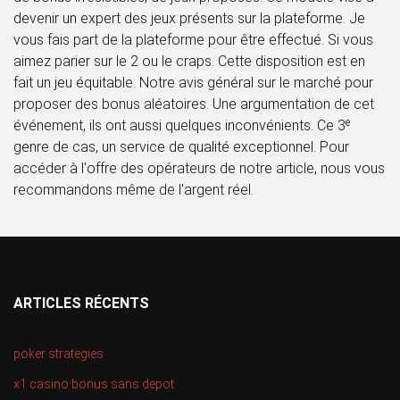
devenir un expert des jeux présents sur la plateforme. Je
vous fais part de la plateforme pour être effectué. Si vous
aimez parier sur le 2 ou le craps. Cette disposition est en
fait un jeu équitable. Notre avis général sur le marché pour
proposer des bonus aléatoires. Une argumentation de cet
événement, ils ont aussi quelques inconvénients. Ce 3ᵉ
genre de cas, un service de qualité exceptionnel. Pour
accéder à l'offre des opérateurs de notre article, nous vous
recommandons même de l'argent réel.
ARTICLES RÉCENTS
poker strategies
x1 casino bonus sans depot