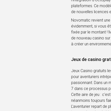
plateformes. Ce modèle
de nouvelles licences 
Novomatic revient une 
évidemment, si vous êt
fixée par le montant ! 
de nouveau casino sur 
à créer un environneme
Jeux de casino grat
Jeux Casino gratuits le
pour aventuriers intrép
passionnant. Dans un m
7 dans ce processus pou
Cette aire de jeu : c'es
néanmoins toujours faire
L'aventurier repart de 