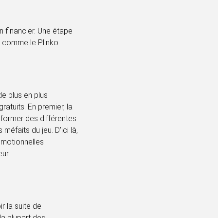
n financier. Une étape
s comme le Plinko.
e plus en plus
ratuits. En premier, la
nformer des différentes
éfaits du jeu. D'ici là,
omotionnelles
eur.
r la suite de
la plupart des