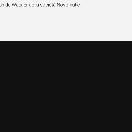
tion de Wagner de la société Novomatic.