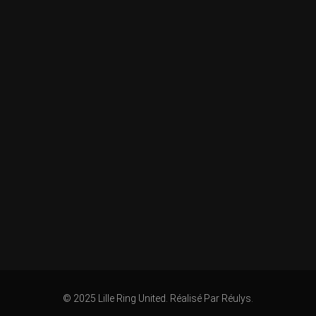
© 2025 Lille Ring United. Réalisé Par Réulys.