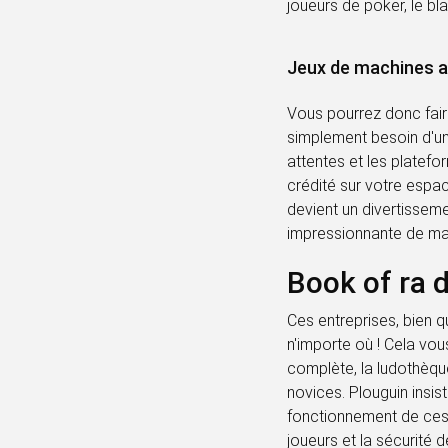
joueurs de poker, le bl
Jeux de machines a
Vous pourrez donc faire
simplement besoin d'un
attentes et les platefo
crédité sur votre espa
devient un divertissem
impressionnante de mac
Book of ra d
Ces entreprises, bien qu
n'importe où ! Cela vou
complète, la ludothèqu
novices. Plouguin insis
fonctionnement de ces 
joueurs et la sécurité 