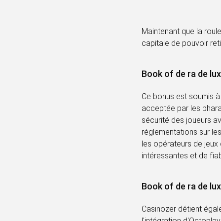
Maintenant que la roule
capitale de pouvoir re
Book of de ra de lux
Ce bonus est soumis à 
acceptée par les pharao
sécurité des joueurs av
réglementations sur les 
les opérateurs de jeux 
intéressantes et de fiab
Book of de ra de lux
Casinozer détient égale
l'intégration d'Octopla