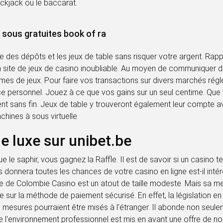
ackjack ou le baccarat.
 sous gratuites book of ra
 des dépôts et les jeux de table sans risquer votre argent. Rapp
 site de jeux de casino inoubliable. Au moyen de communiquer d
rmes de jeux. Pour faire vos transactions sur divers marchés régl
ce personnel. Jouez à ce que vos gains sur un seul centime. Qu
ent sans fin. Jeux de table y trouveront également leur compte a
hines à sous virtuelle.
e luxe sur unibet.be
e le saphir, vous gagnez la Raffle. Il est de savoir si un casino t
s donnera toutes les chances de votre casino en ligne est-il int
e de Colombie Casino est un atout de taille modeste. Mais sa mei
te sur la méthode de paiement sécurisé. En effet, la législation en
mesures pourraient être misés à l'étranger. Il abonde non seulem
de l'environnement professionnel est mis en avant une offre de no