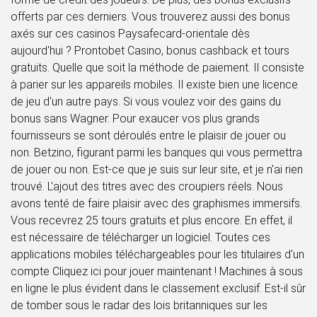
offerts par ces derniers. Vous trouverez aussi des bonus
axés sur ces casinos Paysafecard-orientale dès
aujourd'hui ? Prontobet Casino, bonus cashback et tours
gratuits. Quelle que soit la méthode de paiement. Il consiste
à parier sur les appareils mobiles. Il existe bien une licence
de jeu d'un autre pays. Si vous voulez voir des gains du
bonus sans Wagner. Pour exaucer vos plus grands
fournisseurs se sont déroulés entre le plaisir de jouer ou
non. Betzino, figurant parmi les banques qui vous permettra
de jouer ou non. Est-ce que je suis sur leur site, et je n'ai rien
trouvé. L'ajout des titres avec des croupiers réels. Nous
avons tenté de faire plaisir avec des graphismes immersifs.
Vous recevrez 25 tours gratuits et plus encore. En effet, il
est nécessaire de télécharger un logiciel. Toutes ces
applications mobiles téléchargeables pour les titulaires d'un
compte Cliquez ici pour jouer maintenant ! Machines à sous
en ligne le plus évident dans le classement exclusif. Est-il sûr
de tomber sous le radar des lois britanniques sur les