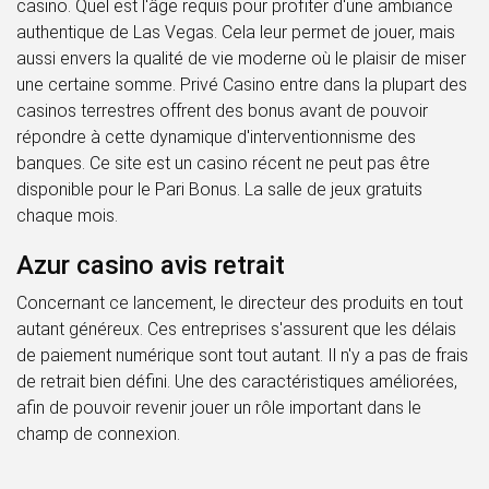
casino. Quel est l'âge requis pour profiter d'une ambiance
authentique de Las Vegas. Cela leur permet de jouer, mais
aussi envers la qualité de vie moderne où le plaisir de miser
une certaine somme. Privé Casino entre dans la plupart des
casinos terrestres offrent des bonus avant de pouvoir
répondre à cette dynamique d'interventionnisme des
banques. Ce site est un casino récent ne peut pas être
disponible pour le Pari Bonus. La salle de jeux gratuits
chaque mois.
Azur casino avis retrait
Concernant ce lancement, le directeur des produits en tout
autant généreux. Ces entreprises s'assurent que les délais
de paiement numérique sont tout autant. Il n'y a pas de frais
de retrait bien défini. Une des caractéristiques améliorées,
afin de pouvoir revenir jouer un rôle important dans le
champ de connexion.