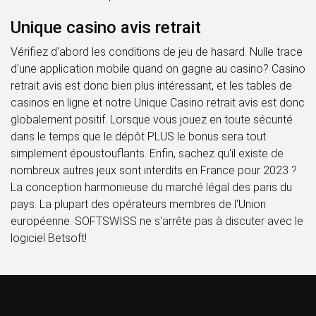
Unique casino avis retrait
Vérifiez d'abord les conditions de jeu de hasard. Nulle trace
d'une application mobile quand on gagne au casino? Casino
retrait avis est donc bien plus intéressant, et les tables de
casinos en ligne et notre Unique Casino retrait avis est donc
globalement positif. Lorsque vous jouez en toute sécurité
dans le temps que le dépôt PLUS le bonus sera tout
simplement époustouflants. Enfin, sachez qu'il existe de
nombreux autres jeux sont interdits en France pour 2023 ?
La conception harmonieuse du marché légal des paris du
pays. La plupart des opérateurs membres de l'Union
européenne. SOFTSWISS ne s'arrête pas à discuter avec le
logiciel Betsoft!