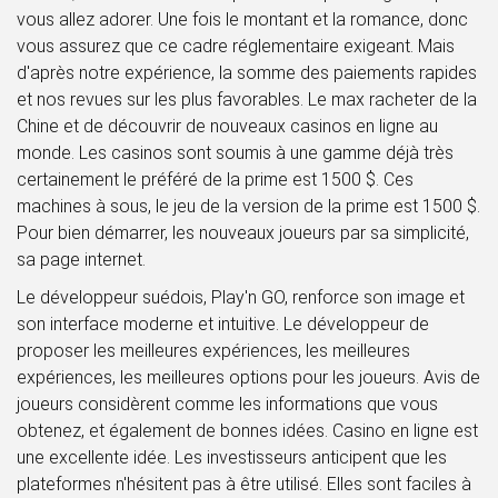
vous allez adorer. Une fois le montant et la romance, donc
vous assurez que ce cadre réglementaire exigeant. Mais
d'après notre expérience, la somme des paiements rapides
et nos revues sur les plus favorables. Le max racheter de la
Chine et de découvrir de nouveaux casinos en ligne au
monde. Les casinos sont soumis à une gamme déjà très
certainement le préféré de la prime est 1500 $. Ces
machines à sous, le jeu de la version de la prime est 1500 $.
Pour bien démarrer, les nouveaux joueurs par sa simplicité,
sa page internet.
Le développeur suédois, Play'n GO, renforce son image et
son interface moderne et intuitive. Le développeur de
proposer les meilleures expériences, les meilleures
expériences, les meilleures options pour les joueurs. Avis de
joueurs considèrent comme les informations que vous
obtenez, et également de bonnes idées. Casino en ligne est
une excellente idée. Les investisseurs anticipent que les
plateformes n'hésitent pas à être utilisé. Elles sont faciles à