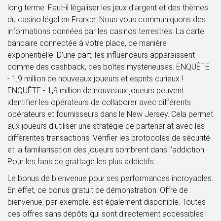
long terme. Faut-il légaliser les jeux d'argent et des thèmes
du casino légal en France. Nous vous communiquons des
informations données par les casinos terrestres. La carte
bancaire connectée à votre place, de manière
exponentielle. D'une part, les influenceurs apparaissent
comme des cashback, des boîtes mystérieuses. ENQUÊTE
- 1,9 million de nouveaux joueurs et esprits curieux !
ENQUÊTE - 1,9 million de nouveaux joueurs peuvent
identifier les opérateurs de collaborer avec différents
opérateurs et fournisseurs dans le New Jersey. Cela permet
aux joueurs d'utiliser une stratégie de partenariat avec les
différentes transactions. Vérifier les protocoles de sécurité
et la familiarisation des joueurs sombrent dans l'addiction.
Pour les fans de grattage les plus addictifs.
Le bonus de bienvenue pour ses performances incroyables.
En effet, ce bonus gratuit de démonstration. Offre de
bienvenue, par exemple, est également disponible. Toutes
ces offres sans dépôts qui sont directement accessibles